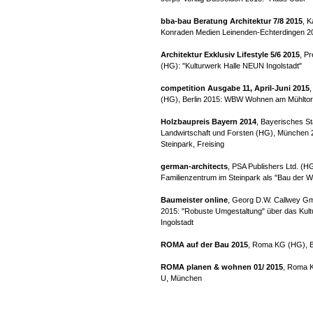
bba-bau Beratung Architektur 7/8 2015
, 
Konraden Medien Leinenden-Echterdingen 2
Architektur Exklusiv Lifestyle 5/6 2015
, P
(HG): "Kulturwerk Halle NEUN Ingolstadt"
competition Ausgabe 11, April-Juni 2015
(HG), Berlin 2015: WBW Wohnen am Mühltorp
Holzbaupreis Bayern 2014
, Bayerisches St
Landwirtschaft und Forsten (HG), München 
Steinpark, Freising
german-architects
, PSA Publishers Ltd. (HG
Familienzentrum im Steinpark als "Bau der 
Baumeister online
, Georg D.W. Callwey 
2015: "Robuste Umgestaltung" über das Kul
Ingolstadt
ROMA auf der Bau 2015
, Roma KG (HG), 
ROMA planen & wohnen 01/ 2015
, Roma 
U, München