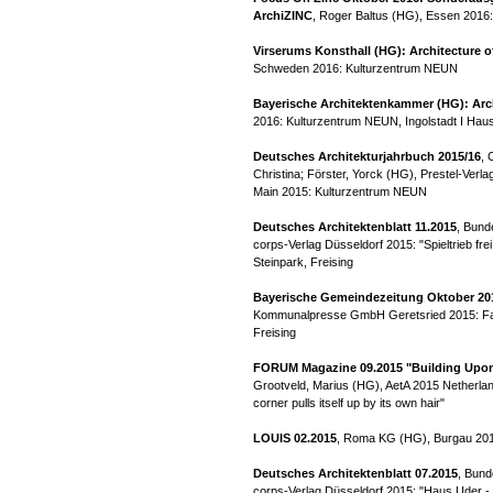
ArchiZINC
, Roger Baltus (HG), Essen 201
Virserums Konsthall (HG): Architecture o
Schweden 2016: Kulturzentrum NEUN
Bayerische Architektenkammer (HG): Arc
2016: Kulturzentrum NEUN, Ingolstadt I Haus
Deutsches Architekturjahrbuch 2015/16
, 
Christina; Förster, Yorck (HG), Prestel-Ver
Main 2015: Kulturzentrum NEUN
Deutsches Architektenblatt 11.2015
, Bund
corps-Verlag Düsseldorf 2015: "Spieltrieb fr
Steinpark, Freising
Bayerische Gemeindezeitung Oktober 20
Kommunalpresse GmbH Geretsried 2015: Fam
Freising
FORUM Magazine 09.2015 "Building Upon
Grootveld, Marius (HG), AetA 2015 Netherla
corner pulls itself up by its own hair"
LOUIS 02.2015
, Roma KG (HG), Burgau 201
Deutsches Architektenblatt 07.2015
, Bun
corps-Verlag Düsseldorf 2015: "Haus Uder -