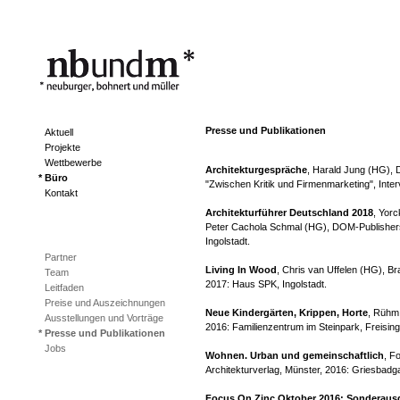
Presse und Publikationen
Aktuell
Projekte
Wettbewerbe
Architekturgespräche
, Harald Jung (HG), 
Büro
"Zwischen Kritik und Firmenmarketing", Inter
Kontakt
Architekturführer Deutschland 2018
, Yorc
Peter Cachola Schmal (HG), DOM-Publishers
Ingolstadt.
Partner
Living In Wood
, Chris van Uffelen (HG), Br
Team
2017: Haus SPK, Ingolstadt.
Leitfaden
Preise und Auszeichnungen
Neue Kindergärten, Krippen, Horte
, Rühm
Ausstellungen und Vorträge
2016: Familienzentrum im Steinpark, Freising
Presse und Publikationen
Jobs
Wohnen. Urban und gemeinschaftlich
, F
Architekturverlag, Münster, 2016: Griesbad
Focus On Zinc Oktober 2016: Sonderaus